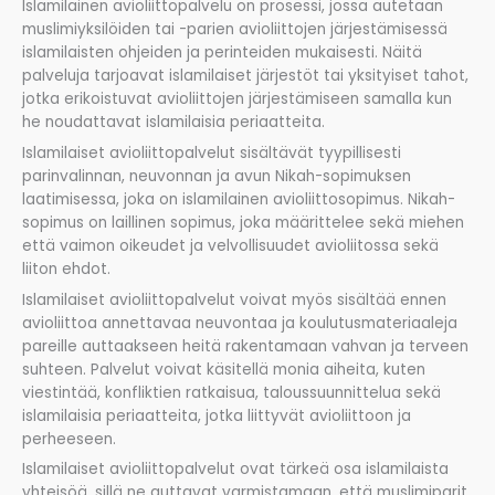
Islamilainen avioliittopalvelu on prosessi, jossa autetaan
muslimiyksilöiden tai -parien avioliittojen järjestämisessä
islamilaisten ohjeiden ja perinteiden mukaisesti. Näitä
palveluja tarjoavat islamilaiset järjestöt tai yksityiset tahot,
jotka erikoistuvat avioliittojen järjestämiseen samalla kun
he noudattavat islamilaisia periaatteita.
Islamilaiset avioliittopalvelut sisältävät tyypillisesti
parinvalinnan, neuvonnan ja avun Nikah-sopimuksen
laatimisessa, joka on islamilainen avioliittosopimus. Nikah-
sopimus on laillinen sopimus, joka määrittelee sekä miehen
että vaimon oikeudet ja velvollisuudet avioliitossa sekä
liiton ehdot.
Islamilaiset avioliittopalvelut voivat myös sisältää ennen
avioliittoa annettavaa neuvontaa ja koulutusmateriaaleja
pareille auttaakseen heitä rakentamaan vahvan ja terveen
suhteen. Palvelut voivat käsitellä monia aiheita, kuten
viestintää, konfliktien ratkaisua, taloussuunnittelua sekä
islamilaisia periaatteita, jotka liittyvät avioliittoon ja
perheeseen.
Islamilaiset avioliittopalvelut ovat tärkeä osa islamilaista
yhteisöä, sillä ne auttavat varmistamaan, että muslimiparit