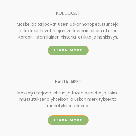
KOKOUKSET
Moskeijat tarjoavat usein uskonnonopetustunteja,
jotka käsittävät laajan valikoiman aiheita, kuten
Koraani, islamilainen historia, etiikka ja henkisyys.
LEARN MORE
HAUTAJAISET
Moskeija tarjoaa lohtua ja tukea sureville ja toimii
muistutuksena yhteisön ja uskon merkityksestä
menetyksen aikoina.
LEARN MORE