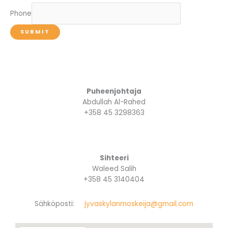
Phone
SUBMIT
Puheenjohtaja
Abdullah Al-Rahed
+358 45 3298363
Sihteeri
Waleed Salih
+358 45 3140404
Sähköposti:
jyvaskylanmoskeija@gmail.com