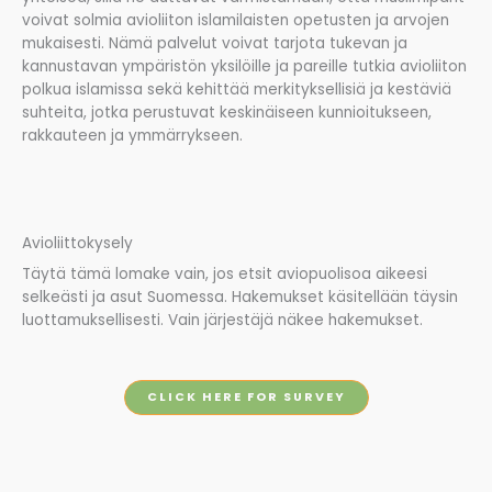
voivat solmia avioliiton islamilaisten opetusten ja arvojen
mukaisesti. Nämä palvelut voivat tarjota tukevan ja
kannustavan ympäristön yksilöille ja pareille tutkia avioliiton
polkua islamissa sekä kehittää merkityksellisiä ja kestäviä
suhteita, jotka perustuvat keskinäiseen kunnioitukseen,
rakkauteen ja ymmärrykseen.
Avioliittokysely
Täytä tämä lomake vain, jos etsit aviopuolisoa aikeesi
selkeästi ja asut Suomessa. Hakemukset käsitellään täysin
luottamuksellisesti. Vain järjestäjä näkee hakemukset.
CLICK HERE FOR SURVEY