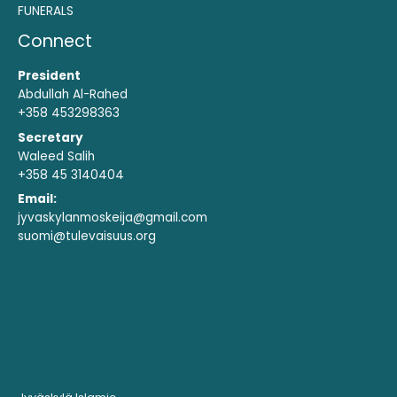
FUNERALS
Connect
President
Abdullah Al-Rahed
+358 453298363
Secretary
Waleed Salih
+358 45 3140404
Email:
jyvaskylanmoskeija@gmail.com
suomi@tulevaisuus.org