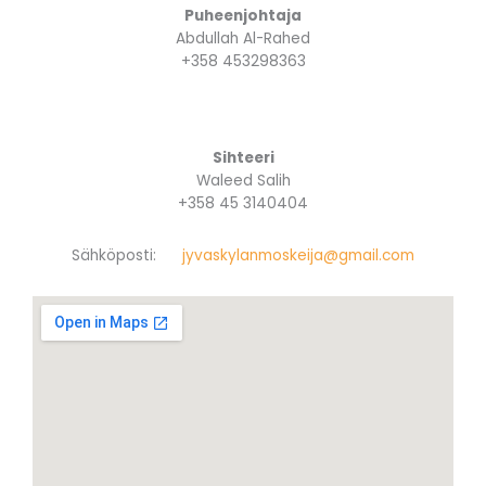
Puheenjohtaja
Abdullah Al-Rahed
+358 453298363
Sihteeri
Waleed Salih
+358 45 3140404
Sähköposti:
jyvaskylanmoskeija@gmail.com