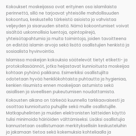
Kokoukset moskeijassa ovat erityinen osa islamilaista
perinnettä, sillä ne tarjoavat yhteisölle mahdollisuuden
kokoontua, keskustella tärkeistä asioista ja vahvistaa
veljeyden ja sisaruuden siteitä. Nämä kokoontumiset voivat
sisältää uskonnollisia luentoja, opintopiirejä,
yhteisötapahtumia ja muita toimintoja, joiden tavoitteena
on edistää islamin arvoja sekä lisätä osallistujien henkistä ja
sosiaalista hyvinvointia.
Islamissa moskeijan kokouksia säätelevät tietyt etiketti- ja
protokollasäännöt, jotka heijastavat kunnioitusta moskeijaa
kohtaan pyhänä paikkana. Esimerkiksi osallistujilta
odotetaan hyvää henkilökohtaista puhtautta ja hygieniaa,
kenkien riisumista ennen moskeijaan astumista sekä
asiallisen ja siveellisen pukeutumisen noudattamista.
Kokousten aikana on tärkeää kuunnella tarkkaavaisesti ja
osoittaa kunnioitusta puhujille sekä muille osallistujille.
Matkapuhelinten ja muiden elektronisten laitteiden käyttö
tulisi minimoida häiriöiden välttämiseksi. Lisäksi osallistujia
kannustetaan osallistumaan merkityksellisiin keskusteluihin
ja jakamaan tietoa sekä kokemuksia kohteliaalla ja