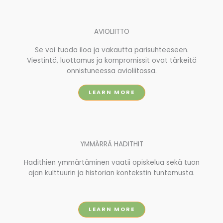
AVIOLIITTO
Se voi tuoda iloa ja vakautta parisuhteeseen.
Viestintä, luottamus ja kompromissit ovat tärkeitä
onnistuneessa avioliitossa.
LEARN MORE
YMMÄRRÄ HADITHIT
Hadithien ymmärtäminen vaatii opiskelua sekä tuon
ajan kulttuurin ja historian kontekstin tuntemusta.
LEARN MORE